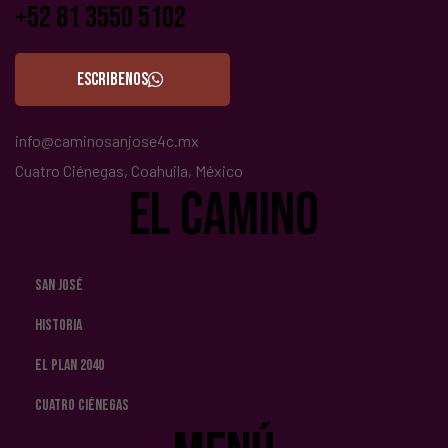
+52 81 3550 5102
ESCRIBENOS
info@caminosanjose4c.mx
Cuatro Ciénegas, Coahuila, México
el camino
San José
Historia
El Plan 2040
Cuatro Ciénegas