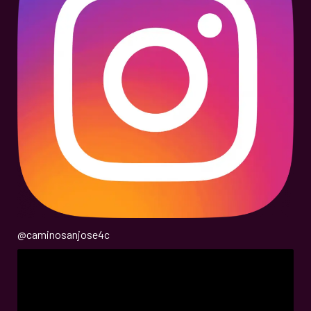
@
caminosanjose4c