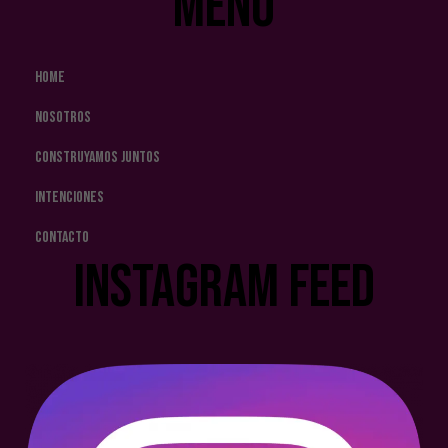
MENÚ
Home
Nosotros
Construyamos Juntos
Intenciones
Contacto
Instagram Feed