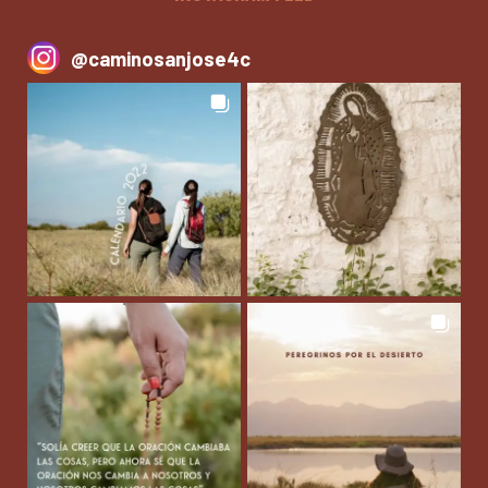
@
caminosanjose4c